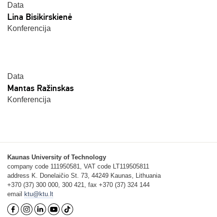
Data
Lina Bisikirskienė
Konferencija
Data
Mantas Ražinskas
Konferencija
Kaunas University of Technology
company code 111950581, VAT code LT119505811
address K. Donelaičio St. 73, 44249 Kaunas, Lithuania
+370 (37) 300 000, 300 421, fax +370 (37) 324 144
email
ktu@ktu.lt