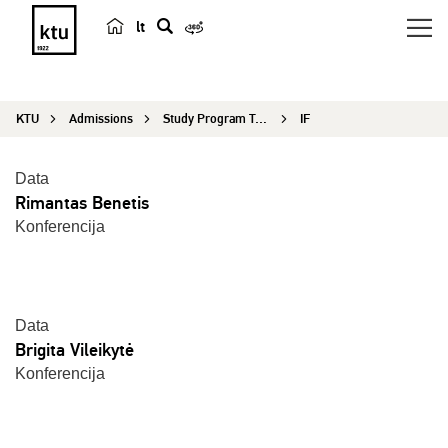
lt
s
e
a
KTU
Admissions
Study Program Testimonials
IF
r
c
h
Data
Rimantas Benetis
Konferencija
Data
Brigita Vileikytė
Konferencija