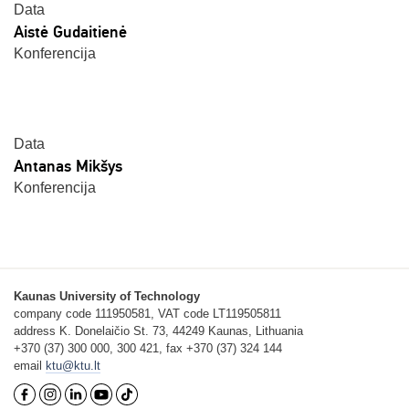
Data
Aistė Gudaitienė
Konferencija
Data
Antanas Mikšys
Konferencija
Kaunas University of Technology
company code 111950581, VAT code LT119505811
address K. Donelaičio St. 73, 44249 Kaunas, Lithuania
+370 (37) 300 000, 300 421, fax +370 (37) 324 144
email
ktu@ktu.lt