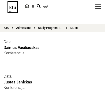
lt
s
e
a
KTU
Admissions
Study Program Testimonials
MGMF
r
c
h
Data
Dainius Vasiliauskas
Konferencija
Data
Justas Janickas
Konferencija